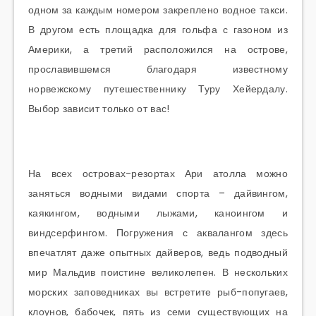
одном за каждым номером закреплено водное такси.
В другом есть площадка для гольфа с газоном из
Америки, а третий расположился на острове,
прославившемся благодаря известному
норвежскому путешественнику Туру Хейердалу.
Выбор зависит только от вас!
На всех островах-резортах Ари атолла можно
заняться водными видами спорта – дайвингом,
каякингом, водными лыжами, каноингом и
виндсерфингом. Погружения с аквалангом здесь
впечатлят даже опытных дайверов, ведь подводный
мир Мальдив поистине великолепен. В нескольких
морских заповедниках вы встретите рыб-попугаев,
клоунов, бабочек, пять из семи существующих на