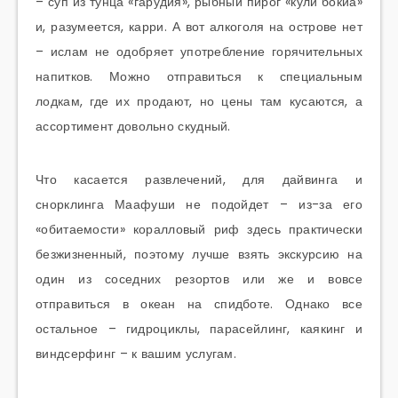
– суп из тунца «гарудия», рыбный пирог «кули бокиа»
и, разумеется, карри. А вот алкоголя на острове нет
– ислам не одобряет употребление горячительных
напитков. Можно отправиться к специальным
лодкам, где их продают, но цены там кусаются, а
ассортимент довольно скудный.
Что касается развлечений, для дайвинга и
снорклинга Маафуши не подойдет – из-за его
«обитаемости» коралловый риф здесь практически
безжизненный, поэтому лучше взять экскурсию на
один из соседних резортов или же и вовсе
отправиться в океан на спидботе. Однако все
остальное – гидроциклы, парасейлинг, каякинг и
виндсерфинг – к вашим услугам.