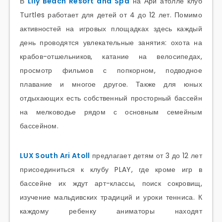
В
Lily Beach Resort and Spa
на Ари атолле клуб
Turtles работает для детей от 4 до 12 лет. Помимо
активностей на игровых площадках здесь каждый
день проводятся увлекательные занятия: охота на
крабов-отшельников, катание на велосипедах,
просмотр фильмов с попкорном, подводное
плавание и многое другое. Также для юных
отдыхающих есть собственный просторный бассейн
на мелководье рядом с основным семейным
бассейном.
LUX South Ari Atoll
предлагает детям от 3 до 12 лет
присоединиться к клубу PLAY, где кроме игр в
бассейне их ждут арт-классы, поиск сокровищ,
изучение мальдивских традиций и уроки тенниса. К
каждому ребенку аниматоры находят