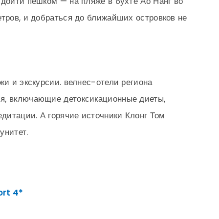
 дойти пешком — на пляже в бухте Ао Нанг во
етров, и добраться до ближайших островков не
жи и экскурсии. велнес-отели региона
я, включающие детоксикационные диеты,
дитации. А горячие источники Клонг Том
унитет.
ort 4*