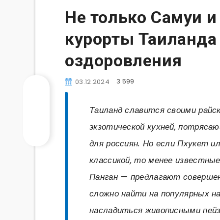
Не только Самуи и
курорты Таиланда
оздоровления
3 599
03.12.2024
Таиланд славится своими райс
экзотической кухней, потряса
для россиян. Но если Пхукет 
классикой, то менее известные
Панган — предлагают совершен
сложно найти на популярных н
насладиться живописными пейз