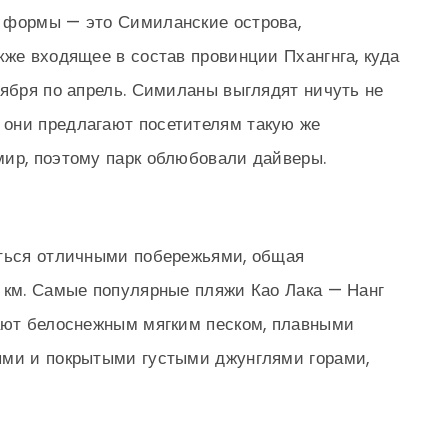
 формы — это Симиланские острова,
кже входящее в состав провинции Пхангнга, куда
оября по апрель. Симиланы выглядят ничуть не
они предлагают посетителям такую же
мир, поэтому парк облюбовали дайверы.
аться отличными побережьями, общая
 км. Самые популярные пляжи Као Лака — Нанг
кают белоснежным мягким песком, плавными
ями и покрытыми густыми джунглями горами,