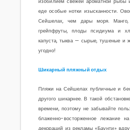
изобилием свежей ароматной рыбы и
еде особые нотки изысканности. Ов
Сейшелах, чем дары моря. Манго, 
грейпфруты, плоды псидиума и хле
капуста, тыква — сырые, тушеные и 
угодно!
Шикарный пляжный отдых
Пляжи на Сейшелах публичные и бес
другого шикарнее. В такой обстановк
времени, поэтому не забывайте пол
блаженно-восторженное лежание н
декораций из рекламы «Баунти» вдру