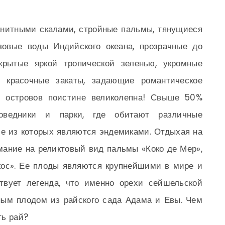
анитными скалами, стройные пальмы, тянущиеся
зовые воды Индийского океана, прозрачные до
крытые яркой тропической зеленью, укромные
, красочные закаты, задающие романтическое
 островов поистине великолепна! Свыше 50%
оведники и парки, где обитают различные
е из которых являются эндемиками. Отдыхая на
мание на реликтовый вид пальмы «Коко де Мер»,
окос». Ее плоды являются крупнейшими в мире и
твует легенда, что именно орехи сейшельской
ым плодом из райского сада Адама и Евы. Чем
ть рай?