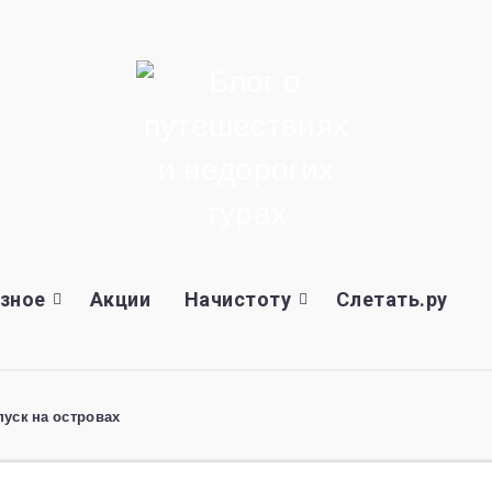
зное
Акции
Начистоту
Слетать.ру
пуск на островах