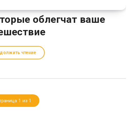
оторые облегчат ваше
ешествие
должить чтение
траница 1 из 1