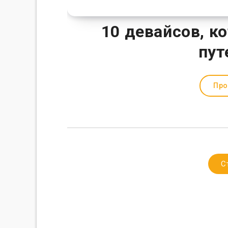
10 девайсов, к
пут
Про
С