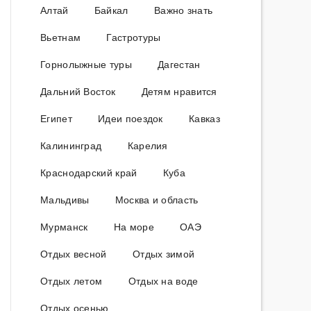
Алтай
Байкал
Важно знать
Вьетнам
Гастротуры
Горнолыжные туры
Дагестан
Дальний Восток
Детям нравится
Египет
Идеи поездок
Кавказ
Калининград
Карелия
Краснодарский край
Куба
Мальдивы
Москва и область
Мурманск
На море
ОАЭ
Отдых весной
Отдых зимой
Отдых летом
Отдых на воде
Отдых осенью