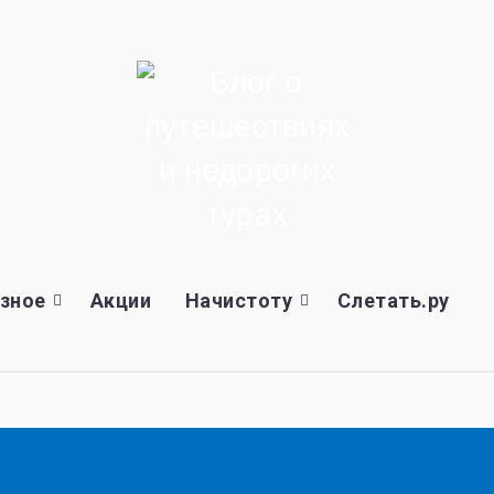
зное
Акции
Начистоту
Слетать.ру