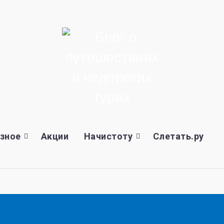
зное
Акции
Начистоту
Слетать.ру