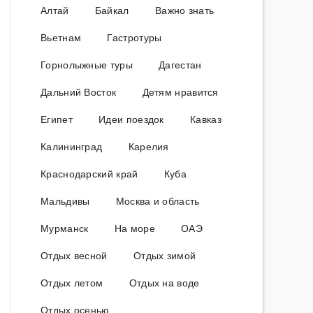
Алтай
Байкал
Важно знать
Вьетнам
Гастротуры
Горнолыжные туры
Дагестан
Дальний Восток
Детям нравится
Египет
Идеи поездок
Кавказ
Калининград
Карелия
Краснодарский край
Куба
Мальдивы
Москва и область
Мурманск
На море
ОАЭ
Отдых весной
Отдых зимой
Отдых летом
Отдых на воде
Отдых осенью