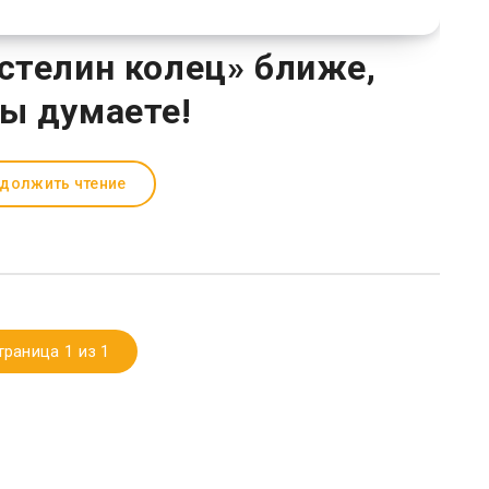
астелин колец» ближе,
ы думаете!
должить чтение
траница 1 из 1