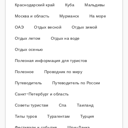
Краснодарский край
Куба
Мальдивы
Москва и область
Мурманск
На море
ОАЭ
Отдых весной
Отдых зимой
Отдых летом
Отдых на воде
Отдых осенью
Полезная информация для туристов
Полезное
Проводник по миру
Путеводитель
Путеводитель по России
Санкт-Петербург и область
Советы туристам
Спа
Таиланд
Типы туров
Турагентам
Турция
Фестивали и события
Шри-Ланка