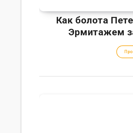
Как болота Пет
Эрмитажем за
Про