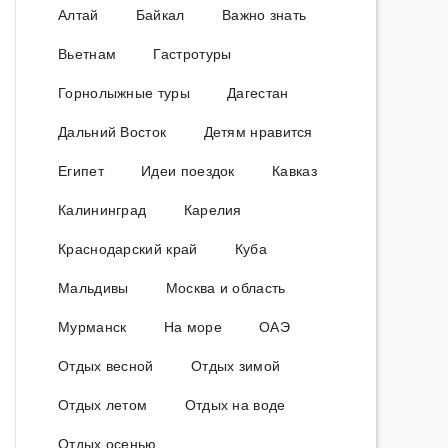
Алтай
Байкал
Важно знать
Вьетнам
Гастротуры
Горнолыжные туры
Дагестан
Дальний Восток
Детям нравится
Египет
Идеи поездок
Кавказ
Калининград
Карелия
Краснодарский край
Куба
Мальдивы
Москва и область
Мурманск
На море
ОАЭ
Отдых весной
Отдых зимой
Отдых летом
Отдых на воде
Отдых осенью