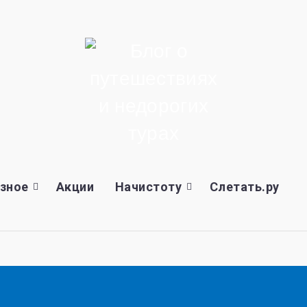
зное
Акции
Начистоту
Слетать.ру