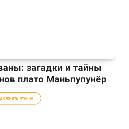
аны: загадки и тайны
нов плато Маньпупунёр
должить чтение