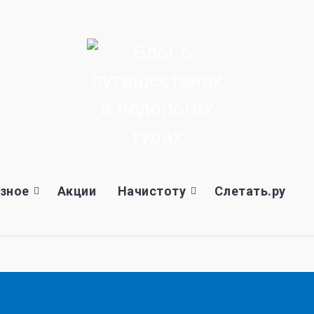
зное
Акции
Начистоту
Слетать.ру