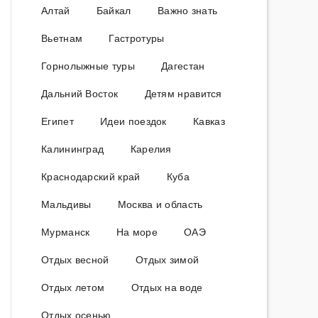
Алтай
Байкал
Важно знать
Вьетнам
Гастротуры
Горнолыжные туры
Дагестан
Дальний Восток
Детям нравится
Египет
Идеи поездок
Кавказ
Калининград
Карелия
Краснодарский край
Куба
Мальдивы
Москва и область
Мурманск
На море
ОАЭ
Отдых весной
Отдых зимой
Отдых летом
Отдых на воде
Отдых осенью