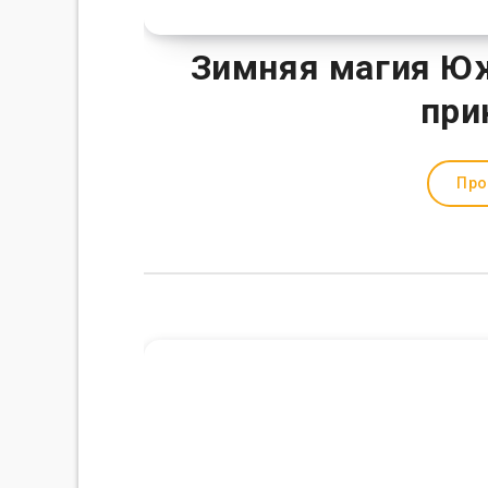
Зимняя магия Юж
при
Про