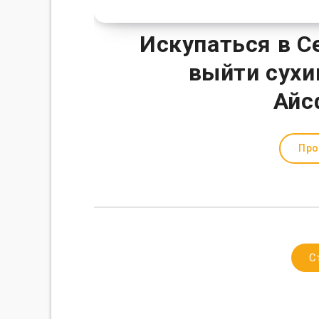
Искупаться в С
выйти сухи
Айс
Про
С