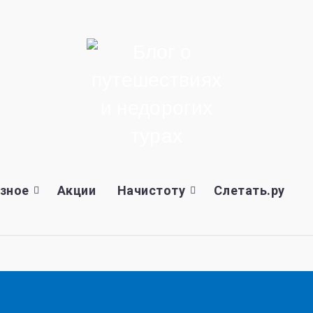
зное
Акции
Начистоту
Слетать.ру