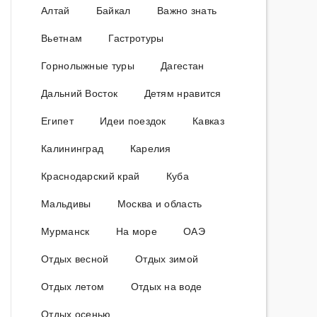
Алтай
Байкал
Важно знать
Вьетнам
Гастротуры
Горнолыжные туры
Дагестан
Дальний Восток
Детям нравится
Египет
Идеи поездок
Кавказ
Калининград
Карелия
Краснодарский край
Куба
Мальдивы
Москва и область
Мурманск
На море
ОАЭ
Отдых весной
Отдых зимой
Отдых летом
Отдых на воде
Отдых осенью