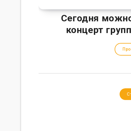
Сегодня можно
концерт груп
Про
С