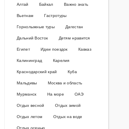
Алтай
Байкал
Важно знать
Вьетнам
Гастротуры
Горнолыжные туры
Дагестан
Дальний Восток
Детям нравится
Египет
Идеи поездок
Кавказ
Калининград
Карелия
Краснодарский край
Куба
Мальдивы
Москва и область
Мурманск
На море
ОАЭ
Отдых весной
Отдых зимой
Отдых летом
Отдых на воде
Отдых осенью