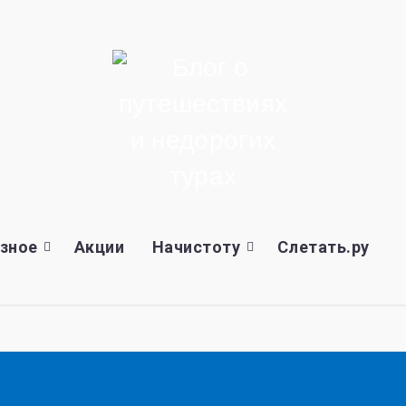
зное
Акции
Начистоту
Слетать.ру