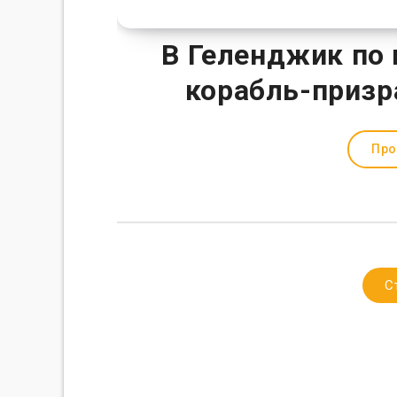
В Геленджик по 
корабль-призр
Про
С