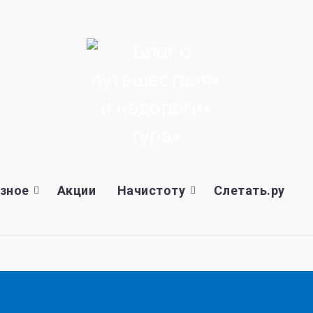
зное
Акции
Начистоту
Слетать.ру