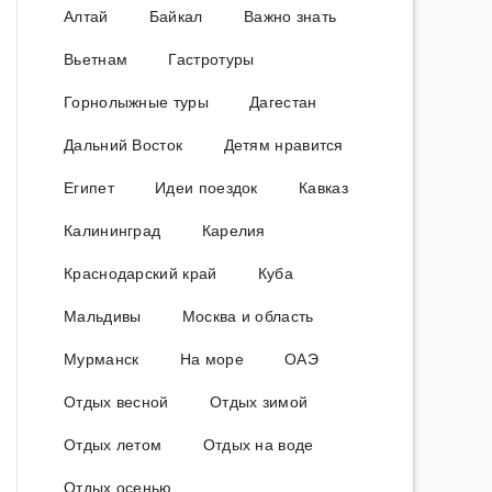
Алтай
Байкал
Важно знать
Вьетнам
Гастротуры
Горнолыжные туры
Дагестан
Дальний Восток
Детям нравится
Египет
Идеи поездок
Кавказ
Калининград
Карелия
Краснодарский край
Куба
Мальдивы
Москва и область
Мурманск
На море
ОАЭ
Отдых весной
Отдых зимой
Отдых летом
Отдых на воде
Отдых осенью