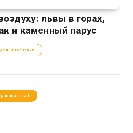
воздуху: львы в горах,
ак и каменный парус
должить чтение
траница 1 из 1