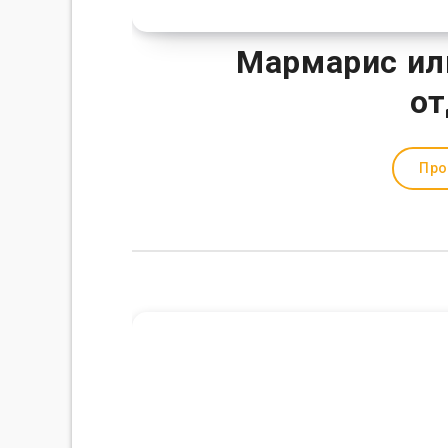
Мармарис или
от
Про