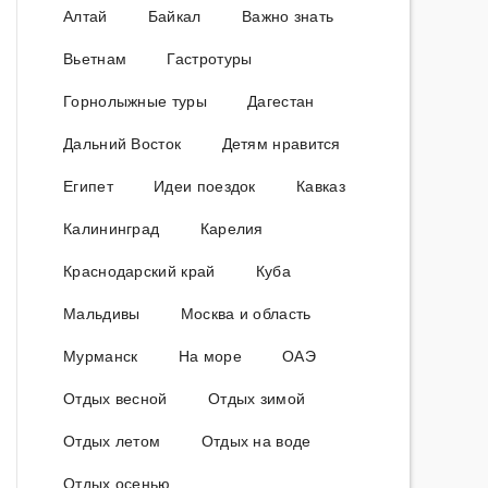
Алтай
Байкал
Важно знать
Вьетнам
Гастротуры
Горнолыжные туры
Дагестан
Дальний Восток
Детям нравится
Египет
Идеи поездок
Кавказ
Калининград
Карелия
Краснодарский край
Куба
Мальдивы
Москва и область
Мурманск
На море
ОАЭ
Отдых весной
Отдых зимой
Отдых летом
Отдых на воде
Отдых осенью