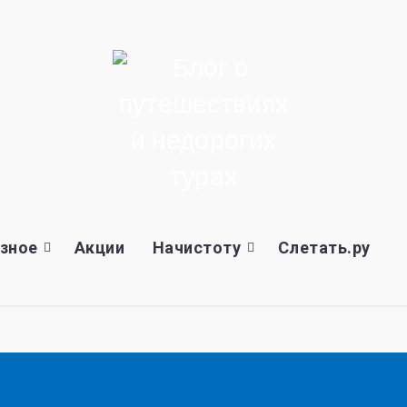
зное
Акции
Начистоту
Слетать.ру