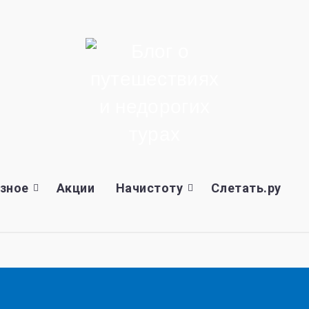
зное
Акции
Начистоту
Слетать.ру