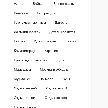
Алтай
Байкал
Важно знать
Вьетнам
Гастротуры
Горнолыжные туры
Дагестан
Дальний Восток
Детям нравится
Египет
Идеи поездок
Кавказ
Калининград
Карелия
Краснодарский край
Куба
Мальдивы
Москва и область
Мурманск
На море
ОАЭ
Отдых весной
Отдых зимой
Отдых летом
Отдых на воде
Отдых осенью