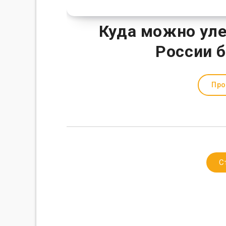
Куда можно уле
России б
Про
С