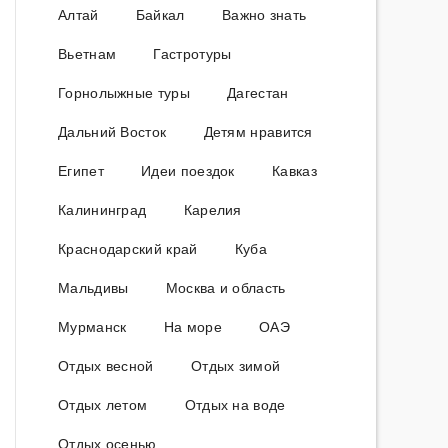
Алтай
Байкал
Важно знать
Вьетнам
Гастротуры
Горнолыжные туры
Дагестан
Дальний Восток
Детям нравится
Египет
Идеи поездок
Кавказ
Калининград
Карелия
Краснодарский край
Куба
Мальдивы
Москва и область
Мурманск
На море
ОАЭ
Отдых весной
Отдых зимой
Отдых летом
Отдых на воде
Отдых осенью