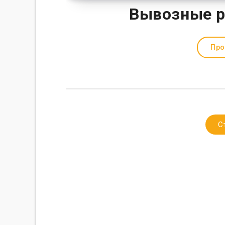
Вывозные р
Про
С