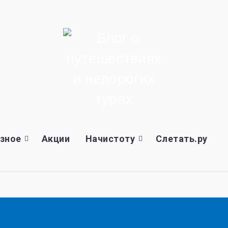
зное
Акции
Начистоту
Слетать.ру