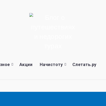
зное
Акции
Начистоту
Слетать.ру