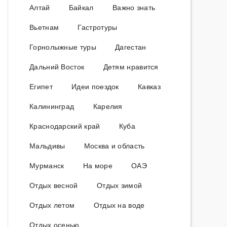
Алтай
Байкал
Важно знать
Вьетнам
Гастротуры
Горнолыжные туры
Дагестан
Дальний Восток
Детям нравится
Египет
Идеи поездок
Кавказ
Калининград
Карелия
Краснодарский край
Куба
Мальдивы
Москва и область
Мурманск
На море
ОАЭ
Отдых весной
Отдых зимой
Отдых летом
Отдых на воде
Отдых осенью