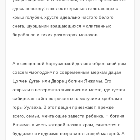
здесь повсюду: в шелесте крыльев взлетающих с
крыш голубей, хрусте идеально чистого белого
снега, шуршании вращающихся молитвенных
барабанов и тихих разговорах монахов.
А в священной Баргузинской долине обрел свой дом
совсем «молодой» по современным меркам дацан
Цогчен Дуган или Дворец богини Янжимы. Его
открыли в невероятно живописном месте, где густая
сибирская тайга встречается с могучими хребтами
горы Уулзаха. В этот дацан приезжают, прежде
всего, семьи, мечтающие завести ребенка, – богиня
Янжима, в честь которой назван храм, считается в
буддизме и индуизме покровительницей матерей. А