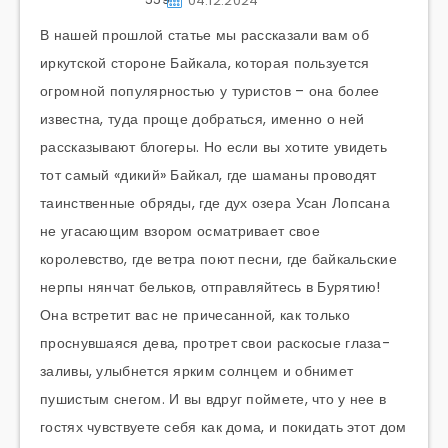
04.12.2024
В нашей прошлой статье мы рассказали вам об
иркутской стороне Байкала, которая пользуется
огромной популярностью у туристов – она более
известна, туда проще добраться, именно о ней
рассказывают блогеры. Но если вы хотите увидеть
тот самый «дикий» Байкал, где шаманы проводят
таинственные обряды, где дух озера Усан Лопсана
не угасающим взором осматривает свое
королевство, где ветра поют песни, где байкальские
нерпы нянчат бельков, отправляйтесь в Бурятию!
Она встретит вас не причесанной, как только
проснувшаяся дева, протрет свои раскосые глаза-
заливы, улыбнется ярким солнцем и обнимет
пушистым снегом. И вы вдруг поймете, что у нее в
гостях чувствуете себя как дома, и покидать этот дом