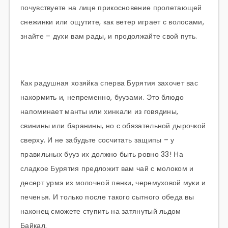
почувствуете на лице прикосновение пролетающей
снежинки или ощутите, как ветер играет с волосами,
знайте – духи вам рады, и продолжайте свой путь.
Как радушная хозяйка сперва Бурятия захочет вас
накормить и, непременно, буузами. Это блюдо
напоминает манты или хинкали из говядины,
свинины или баранины, но с обязательной дырочкой
сверху. И не забудьте сосчитать защипы – у
правильных бууз их должно быть ровно 33! На
сладкое Бурятия предложит вам чай с молоком и
десерт урмэ из молочной пенки, черемуховой муки и
печенья. И только после такого сытного обеда вы
наконец сможете ступить на затянутый льдом
Байкал.