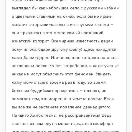
выглядел бы как небольшое село с русскими избами
и цветными ставнями на окнах, если бы не яркие
мозаичные крыши-пагоды с изогнутыми краями –
они привносят в это место самый настоящий
азиатский колорит. Всемирную известность дацан
получил благодаря другому факту: здесь находится
лама Даши-Доржо Итигэлов, тело которого осталось
нетленным после 75 лет погребения, и даже ученые
никак не могут объяснить этот феномен. Увидеть
ламу можно всего восемь раз в году, во время
больших буддийских праздников, – говорят, он
помогает тем, кто искренне о чем-то просит. Если
вы все же не застанете появление двенадцатого
Пандито Хамбо-ламы, не расстраивайтесь! Ведь
главное, за чем едут в монастырь, это атмосфера
умиротворения и спокойствия, которые проявляются