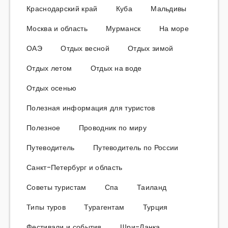
Краснодарский край
Куба
Мальдивы
Москва и область
Мурманск
На море
ОАЭ
Отдых весной
Отдых зимой
Отдых летом
Отдых на воде
Отдых осенью
Полезная информация для туристов
Полезное
Проводник по миру
Путеводитель
Путеводитель по России
Санкт-Петербург и область
Советы туристам
Спа
Таиланд
Типы туров
Турагентам
Турция
Фестивали и события
Шри-Ланка