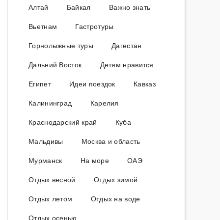
Алтай
Байкал
Важно знать
Вьетнам
Гастротуры
Горнолыжные туры
Дагестан
Дальний Восток
Детям нравится
Египет
Идеи поездок
Кавказ
Калининград
Карелия
Краснодарский край
Куба
Мальдивы
Москва и область
Мурманск
На море
ОАЭ
Отдых весной
Отдых зимой
Отдых летом
Отдых на воде
Отдых осенью