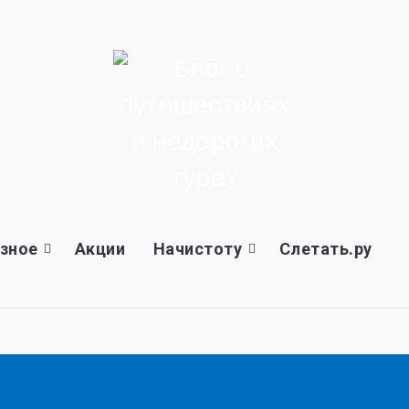
зное
Акции
Начистоту
Слетать.ру