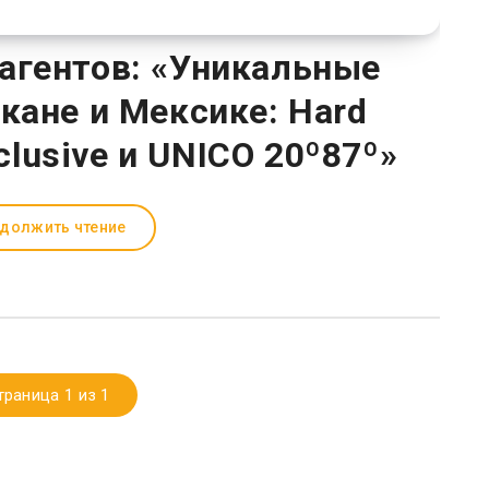
агентов: «Уникальные
кане и Мексике: Hard
nclusive и UNICO 20º87º»
должить чтение
траница 1 из 1