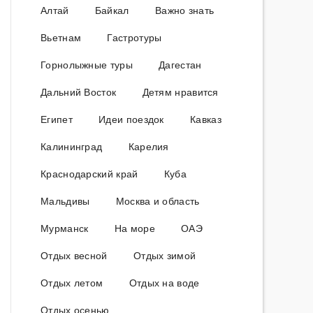
Алтай
Байкал
Важно знать
Вьетнам
Гастротуры
Горнолыжные туры
Дагестан
Дальний Восток
Детям нравится
Египет
Идеи поездок
Кавказ
Калининград
Карелия
Краснодарский край
Куба
Мальдивы
Москва и область
Мурманск
На море
ОАЭ
Отдых весной
Отдых зимой
Отдых летом
Отдых на воде
Отдых осенью