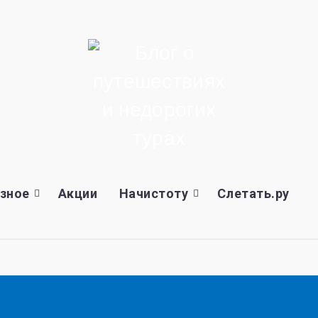
зное
Акции
Начистоту
Слетать.ру