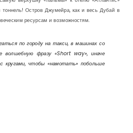
 самую верхушку «пальмы» к отелю «Атлантис»
 тоннель! Остров Джумейра, как и весь Дубай в
овеческим ресурсам и возможностям.
гаться по городу на такси, в машинах со
е волшебную фразу «Short way», иначе
с кругами, чтобы «намотать» побольше