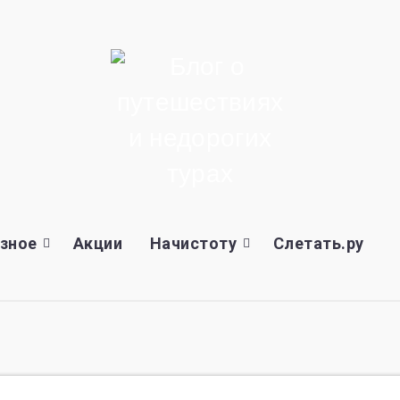
зное
Акции
Начистоту
Слетать.ру