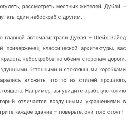
погулять, рассмотреть местных жителей. Дубай –
путать один небоскреб с другим.
по главной автомагистрали Дубая – Шейх Зайед
 приверженец классической архитектуры, вас
 красота небоскребов по обеим сторонам дороги.
бездушными бетонными и стеклянными коробками
арались вложить что-то из стилей прошлого,
тоящего. Например, вы увидите арабскую копию
оторый отличается воздушными украшениями в
трите каждое здание – поверьте, они того стоят!