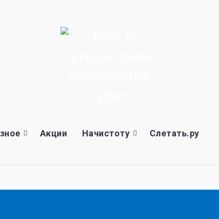
зное
Акции
Начистоту
Слетать.ру