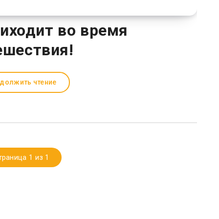
иходит во время
ешествия!
должить чтение
траница 1 из 1