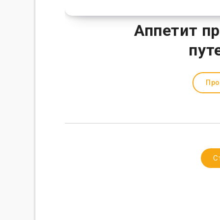
Аппетит пр
пут
Про
С