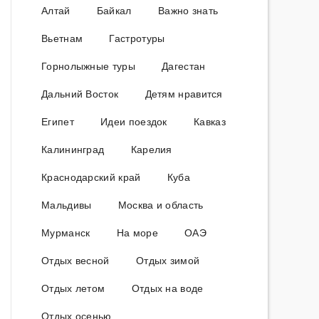
Алтай
Байкал
Важно знать
Вьетнам
Гастротуры
Горнолыжные туры
Дагестан
Дальний Восток
Детям нравится
Египет
Идеи поездок
Кавказ
Калининград
Карелия
Краснодарский край
Куба
Мальдивы
Москва и область
Мурманск
На море
ОАЭ
Отдых весной
Отдых зимой
Отдых летом
Отдых на воде
Отдых осенью