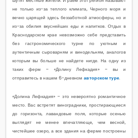
шутят местные жители. И раем этот регион называют
не только из-за теплого климата, Черного моря и
вечно царящей здесь беззаботной атмосферы, но и
из-за обилия вкуснейших еды и напитков. Отдых в
Краснодарском крае невозможно себе представить
без гастрономического турне по уютным и
аутентичным сыроварням и винодельням, аналогов
которым вы больше не найдете нигде. На одну из
таких ферм – «Долину Лефкадия» – вы и
отправитесь в нашем 6-дневном
авторском туре
.
«Долина Лефкадия» – это невероятно романтичное
место. Вас встретят виноградники, простирающиеся
до горизонта, лавандовые поля, которые осенью
выглядят не менее впечатляюще, чем весной,
чистейшее озеро, а все здания на ферме построены