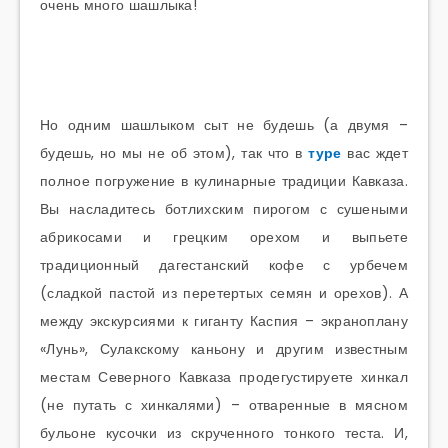
очень много шашлыка!
Но одним шашлыком сыт не будешь (а двумя –
будешь, но мы не об этом), так что в
туре
вас ждет
полное погружение в кулинарные традиции Кавказа.
Вы насладитесь ботлихским пирогом с сушеными
абрикосами и грецким орехом и выпьете
традиционный дагестанский кофе с урбечем
(сладкой пастой из перетертых семян и орехов). А
между экскурсиями к гиганту Каспия – экраноплану
«Лунь», Сулакскому каньону и другим известным
местам Северного Кавказа продегустируете хинкал
(не путать с хинкалями) – отваренные в мясном
бульоне кусочки из скрученного тонкого теста. И,