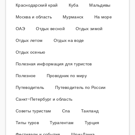
Краснодарский край
Куба
Мальдивы
Москва и область
Мурманск
На море
ОАЭ
Отдых весной
Отдых зимой
Отдых летом
Отдых на воде
Отдых осенью
Полезная информация для туристов
Полезное
Проводник по миру
Путеводитель
Путеводитель по России
Санкт-Петербург и область
Советы туристам
Спа
Таиланд
Типы туров
Турагентам
Турция
Фестивали и события
Шри-Ланка