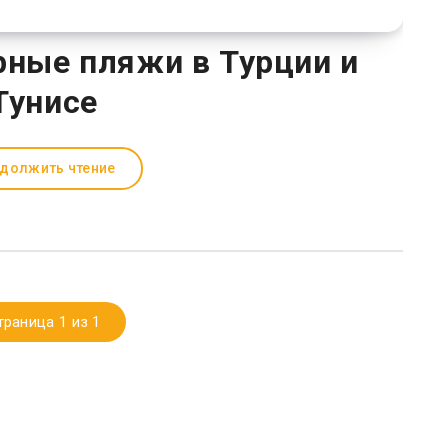
рные пляжи в Турции и
Тунисе
должить чтение
траница 1 из 1