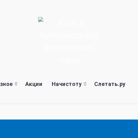
зное
Акции
Начистоту
Слетать.ру