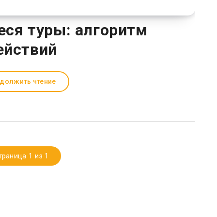
ся туры: алгоритм
ействий
должить чтение
траница 1 из 1