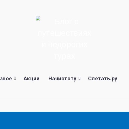
зное
Акции
Начистоту
Слетать.ру