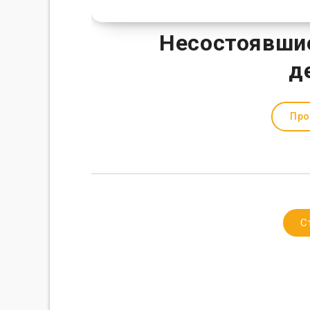
Несостоявшие
д
Про
С