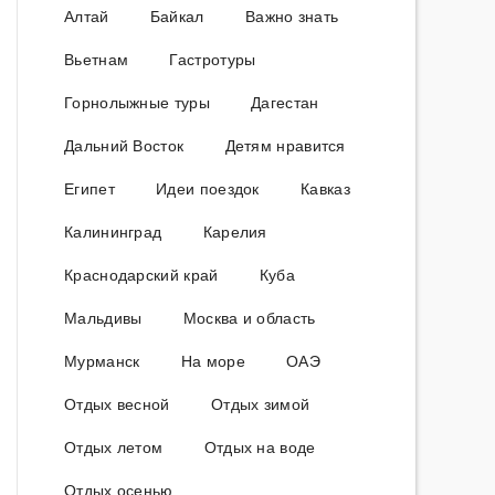
Алтай
Байкал
Важно знать
Вьетнам
Гастротуры
Горнолыжные туры
Дагестан
Дальний Восток
Детям нравится
Египет
Идеи поездок
Кавказ
Калининград
Карелия
Краснодарский край
Куба
Мальдивы
Москва и область
Мурманск
На море
ОАЭ
Отдых весной
Отдых зимой
Отдых летом
Отдых на воде
Отдых осенью