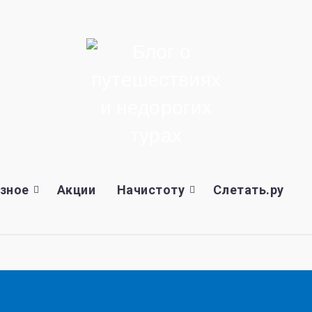
зное
Акции
Начистоту
Слетать.ру