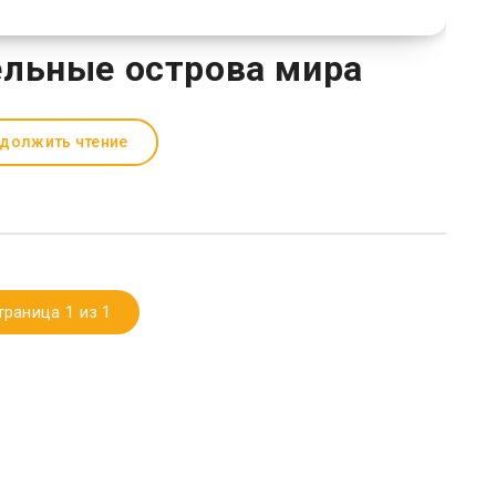
льные острова мира
должить чтение
траница 1 из 1