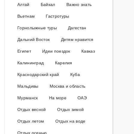
Алтай
Байкал
Важно знать
Вьетнам
Гастротуры
Горнолыжные туры
Дагестан
Дальний Восток
Детям нравится
Египет
Идеи поездок
Кавказ
Калининград
Карелия
Краснодарский край
Куба
Мальдивы
Москва и область
Мурманск
На море
ОАЭ
Отдых весной
Отдых зимой
Отдых летом
Отдых на воде
Отдых осенью