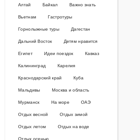
Алтай
Байкал
Важно знать
Вьетнам
Гастротуры
Горнолыжные туры
Дагестан
Дальний Восток
Детям нравится
Египет
Идеи поездок
Кавказ
Калининград
Карелия
Краснодарский край
Куба
Мальдивы
Москва и область
Мурманск
На море
ОАЭ
Отдых весной
Отдых зимой
Отдых летом
Отдых на воде
Отдых осенью