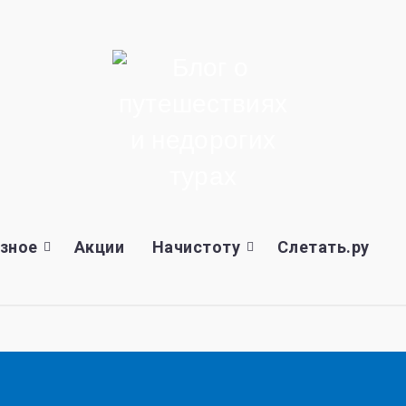
зное
Акции
Начистоту
Слетать.ру