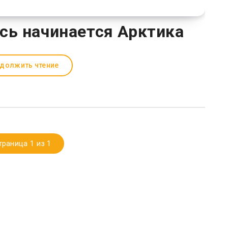
есь начинается Арктика
должить чтение
траница 1 из 1