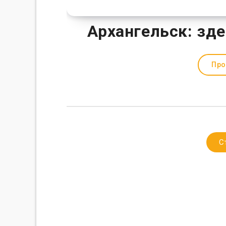
Архангельск: зд
Про
С