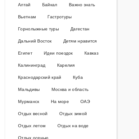
Алтай
Байкал
Важно знать
Вьетнам
Гастротуры
Горнолыжные туры
Дагестан
Дальний Восток
Детям нравится
Египет
Идеи поездок
Кавказ
Калининград
Карелия
Краснодарский край
Куба
Мальдивы
Москва и область
Мурманск
На море
ОАЭ
Отдых весной
Отдых зимой
Отдых летом
Отдых на воде
Отдых осенью