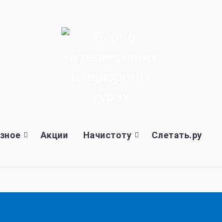
зное
Акции
Начистоту
Слетать.ру