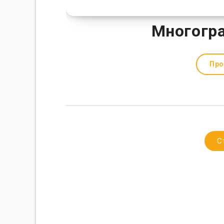
Многогра
Про
С