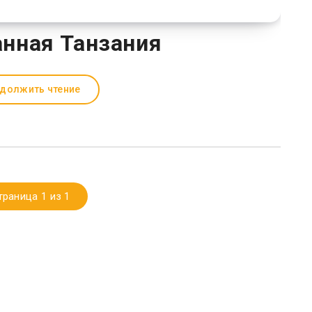
нная Танзания
должить чтение
траница 1 из 1