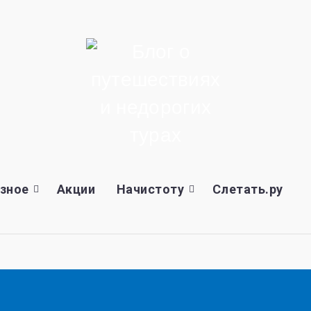
зное
Акции
Начистоту
Слетать.ру