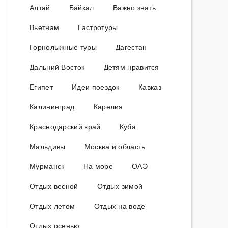
Алтай
Байкал
Важно знать
Вьетнам
Гастротуры
Горнолыжные туры
Дагестан
Дальний Восток
Детям нравится
Египет
Идеи поездок
Кавказ
Калининград
Карелия
Краснодарский край
Куба
Мальдивы
Москва и область
Мурманск
На море
ОАЭ
Отдых весной
Отдых зимой
Отдых летом
Отдых на воде
Отдых осенью