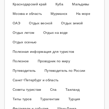
Краснодарский край
Куба
Мальдивы
Москва и область
Мурманск
На море
ОАЭ
Отдых весной
Отдых зимой
Отдых летом
Отдых на воде
Отдых осенью
Полезная информация для туристов
Полезное
Проводник по миру
Путеводитель
Путеводитель по России
Санкт-Петербург и область
Советы туристам
Спа
Таиланд
Типы туров
Турагентам
Турция
Фестивали и события
Шри-Ланка