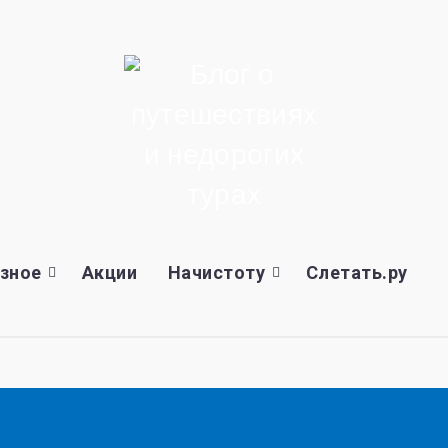
зное
Акции
Начистоту
Слетать.ру