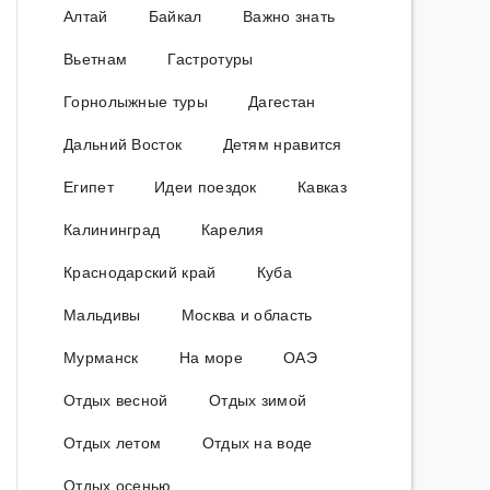
Алтай
Байкал
Важно знать
Вьетнам
Гастротуры
Горнолыжные туры
Дагестан
Дальний Восток
Детям нравится
Египет
Идеи поездок
Кавказ
Калининград
Карелия
Краснодарский край
Куба
Мальдивы
Москва и область
Мурманск
На море
ОАЭ
Отдых весной
Отдых зимой
Отдых летом
Отдых на воде
Отдых осенью