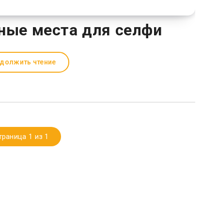
ные места для селфи
должить чтение
траница 1 из 1