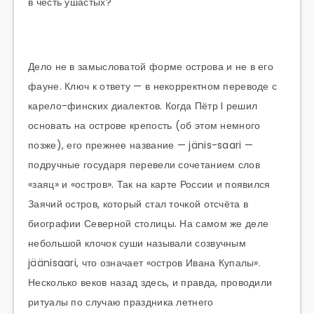
в честь ушастых?
Дело не в замысловатой форме острова и не в его
фауне. Ключ к ответу — в некорректном переводе с
карело-финских диалектов. Когда Пётр I решил
основать на острове крепость (об этом немного
позже), его прежнее название — jänis-saari —
подручные государя перевели сочетанием слов
«заяц» и «остров». Так на карте России и появился
Заячий остров, который стал точкой отсчёта в
биографии Северной столицы. На самом же деле
небольшой клочок суши называли созвучным
jäänisaari, что означает «остров Ивана Купалы».
Несколько веков назад здесь, и правда, проводили
ритуалы по случаю праздника летнего