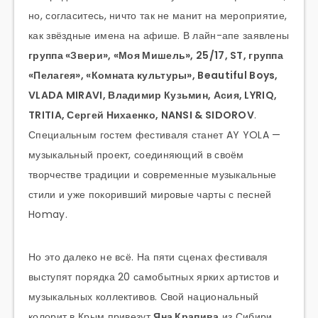
но, согласитесь, ничто так не манит на мероприятие,
как звёздные имена на афише. В лайн-апе заявлены
группа «Звери», «Моя Мишель», 25/17, ST, группа
«Пелагея», «Комната культуры», Beautiful Boys,
VLADA MIRAVI, Владимир Кузьмин, Асия, LYRIQ,
TRITIA, Сергей Нихаенко, NANSI & SIDOROV
.
Специальным гостем фестиваля станет AY YOLA —
музыкальный проект, соединяющий в своём
творчестве традиции и современные музыкальные
стили и уже покоривший мировые чарты с песней
Homay.
Но это далеко не всё. На пяти сценах фестиваля
выступят порядка 20 самобытных ярких артистов и
музыкальных коллективов. Свой национальный
колорит в Крым привезут
Яна Крапива
из Сибири,