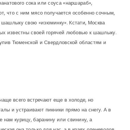
ранатового сока или соуса «наршараб»,
ют, что с ним мясо получается особенно сочным,
т шашлыку свою «изюминку». Кстати, Москва
рых известны своей горячей любовью к шашлыку.
ступив Тюменской и Свердловской областям и
чаще всего встречают еще в холоде, но
алы и устраивают пикники прямо на снегу. А в
 нам курицу, баранину или свинину, а
ческая она только для нас, а в краях оленеводов