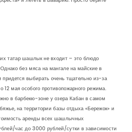
рфеста» и лететь в Баварию. Просто берите
ких татар шашлык не входит – это блюдо
 Однако без мяса на мангале на майские в
ии придется выбирать очень тщательно из-за
по 12 мая особого противопожарного режима.
но в барбекю-зоне у озера Кабан в самом
ебяжье, на территории базы отдыха «Бережок» и
Стоимость аренды всех шашлычных
ублей/час до 3000 рублей/сутки в зависимости