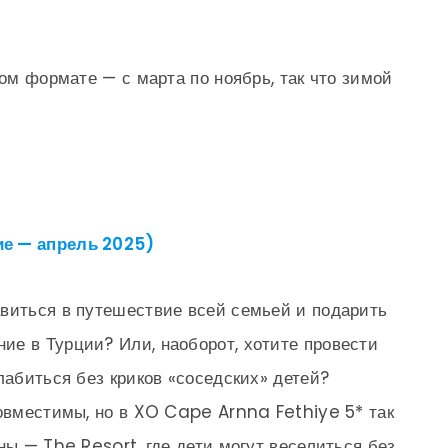
ном формате — с марта по ноябрь, так что зимой
ие — апрель 2025)
виться в путешествие всей семьей и подарить
е в Турции? Или, наоборот, хотите провести
лабиться без криков «соседских» детей?
совместимы, но в XO Cape Arnna Fethiye 5* так
ны — The Resort, где дети могут веселиться без