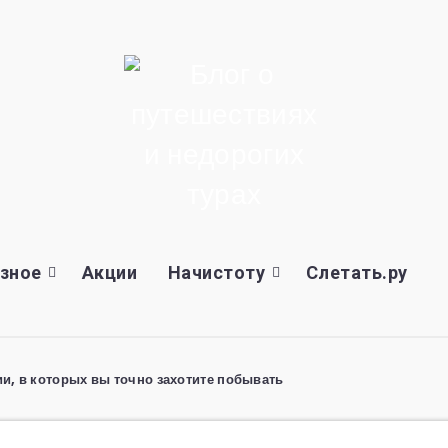
зное
Акции
Начистоту
Слетать.ру
ии, в которых вы точно захотите побывать