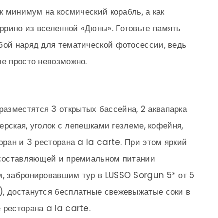
ак минимум на космический корабль, а как
ррино из вселенной «Дюны». Готовьте память
бой наряд для тематической фотосессии, ведь
ле просто невозможно.
разместятся 3 открытых бассейна, 2 аквапарка
терская, уголок с лепешками гезлеме, кофейня,
оран и 3 ресторана a la carte. При этом яркий
й составляющей и премиальном питании
м, забронировавшим тур в LUSSO Sorgun 5* от 5
), достанутся бесплатные свежевыжатые соки в
 ресторана a la carte.