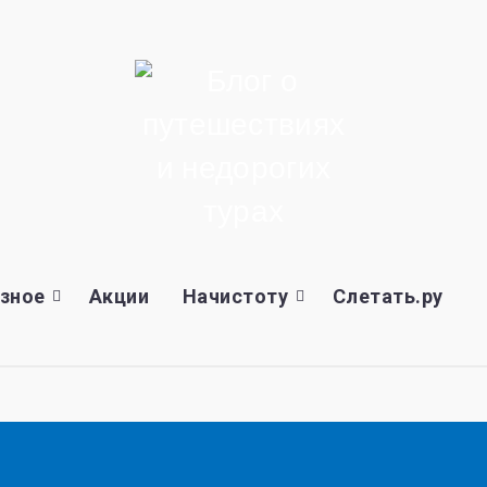
зное
Акции
Начистоту
Слетать.ру