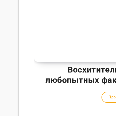
Восхитител
любопытных факт
Про