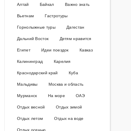
Алтай
Байкал
Важно знать
Вьетнам
Гастротуры
Горнолыжные туры
Дагестан
Дальний Восток
Детям нравится
Египет
Идеи поездок
Кавказ
Калининград
Карелия
Краснодарский край
Куба
Мальдивы
Москва и область
Мурманск
На море
ОАЭ
Отдых весной
Отдых зимой
Отдых летом
Отдых на воде
Отдых осенью