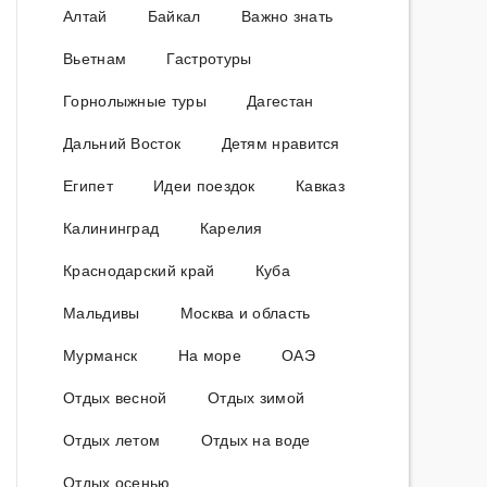
Алтай
Байкал
Важно знать
Вьетнам
Гастротуры
Горнолыжные туры
Дагестан
Дальний Восток
Детям нравится
Египет
Идеи поездок
Кавказ
Калининград
Карелия
Краснодарский край
Куба
Мальдивы
Москва и область
Мурманск
На море
ОАЭ
Отдых весной
Отдых зимой
Отдых летом
Отдых на воде
Отдых осенью