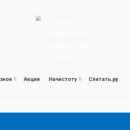
зное
Акции
Начистоту
Слетать.ру