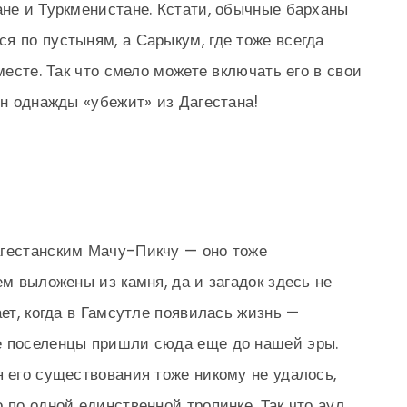
ане и Туркменистане. Кстати, обычные барханы
я по пустыням, а Сарыкум, где тоже всегда
месте. Так что смело можете включать его в свои
он однажды «убежит» из Дагестана!
агестанским Мачу-Пикчу — оно тоже
ем выложены из камня, да и загадок здесь не
ает, когда в Гамсутле появилась жизнь —
е поселенцы пришли сюда еще до нашей эры.
я его существования тоже никому не удалось,
 по одной единственной тропинке. Так что аул