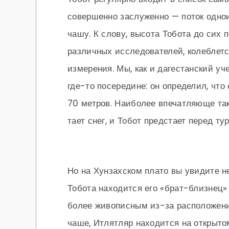
совершенно заслуженно — поток одно
чашу. К слову, высота Тобота до сих 
различных исследователей, колеблетс
измерения. Мы, как и дагестанский уч
где-то посередине: он определил, чт
70 метров. Наиболее впечатляюще тако
тает снег, и Тобот предстает перед т
Но на Хунзахском плато вы увидите н
Тобота находится его «брат-близнец»
более живописным из-за расположения
чаше, Итлятляр находится на открыто