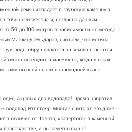
именной реки ниспадает в глубокую каменную
пор точно неизвестна и, согласно данным
я от 50 до 100 метров в зависимости от метода
еный Магомед Эльдаров, считаем, что истина
о струи воды обрушиваются на землю с высоты
й гигант выглядит в мае-июне, когда в горах
уристами во всей своей полноводной красе.
е один, а целых два водопада! Прямо напротив
 — водопад Итлятляр. Многие считают его даже
: в отличие от Тобота, «запертого» в каменной
м пространстве, и он заметно выше!