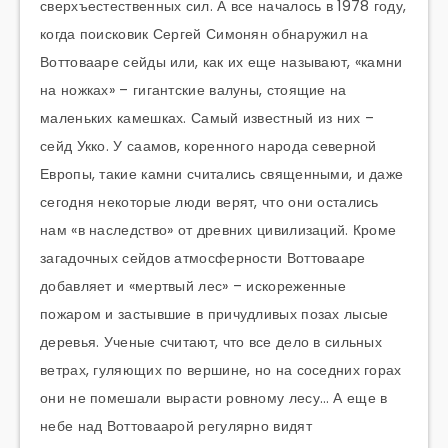
сверхъестественных сил. А все началось в 1978 году,
когда поисковик Сергей Симонян обнаружил на
Воттовааре сейды или, как их еще называют, «камни
на ножках» – гигантские валуны, стоящие на
маленьких камешках. Самый известный из них –
сейд Укко. У саамов, коренного народа северной
Европы, такие камни считались священными, и даже
сегодня некоторые люди верят, что они остались
нам «в наследство» от древних цивилизаций. Кроме
загадочных сейдов атмосферности Воттовааре
добавляет и «мертвый лес» – искореженные
пожаром и застывшие в причудливых позах лысые
деревья. Ученые считают, что все дело в сильных
ветрах, гуляющих по вершине, но на соседних горах
они не помешали вырасти ровному лесу… А еще в
небе над Воттоваарой регулярно видят