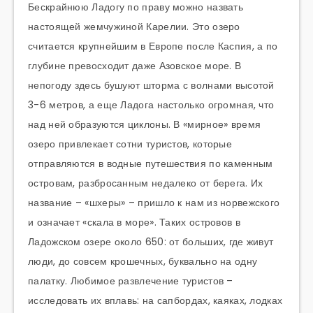
Бескрайнюю Ладогу по праву можно назвать
настоящей жемчужиной Карелии. Это озеро
считается крупнейшим в Европе после Каспия, а по
глубине превосходит даже Азовское море. В
непогоду здесь бушуют шторма с волнами высотой
3-6 метров, а еще Ладога настолько огромная, что
над ней образуются циклоны. В «мирное» время
озеро привлекает сотни туристов, которые
отправляются в водные путешествия по каменным
островам, разбросанным недалеко от берега. Их
название – «шхеры» – пришло к нам из норвежского
и означает «скала в море». Таких островов в
Ладожском озере около 650: от больших, где живут
люди, до совсем крошечных, буквально на одну
палатку. Любимое развлечение туристов –
исследовать их вплавь: на сапбордах, каяках, лодках