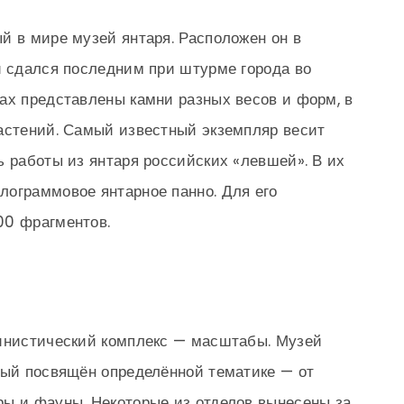
й в мире музей янтаря. Расположен он в
й сдался последним при штурме города во
ах представлены камни разных весов и форм, в
астений. Самый известный экземпляр весит
ь работы из янтаря российских «левшей». В их
лограммовое янтарное панно. Для его
00 фрагментов.
ринистический комплекс — масштабы. Музей
дый посвящён определённой тематике — от
ры и фауны. Некоторые из отделов вынесены за