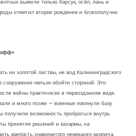
животных выжили только барсук, осёл, лань и
ироды отметил второе рождение и благополучно
хофф»
ть ни золотой листвы, ни вод Калининградского
е сооружение нельзя обойти стороной. Это
осле войны практически в первозданном виде.
вали и много позже — военные покинули базу
ты получили возможность пробраться внутрь
кты принятия решений и казармы, на
ить крепость знаменитого немецкого кирпича.