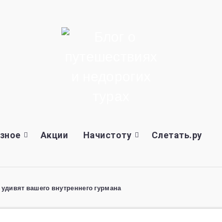
зное
Акции
Начистоту
Слетать.ру
 удивят вашего внутреннего гурмана