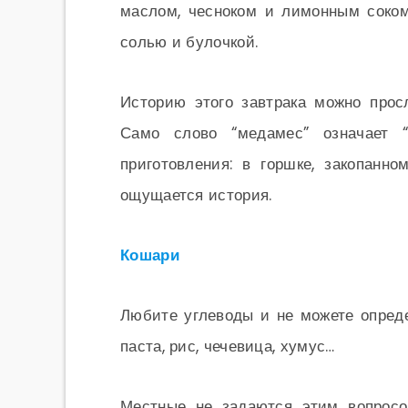
маслом, чесноком и лимонным соком
солью и булочкой.
Историю этого завтрака можно прос
Само слово “медамес” означает “
приготовления: в горшке, закопанно
ощущается история.
Кошари
Любите углеводы и не можете опреде
паста, рис, чечевица, хумус…
Местные не задаются этим вопросо