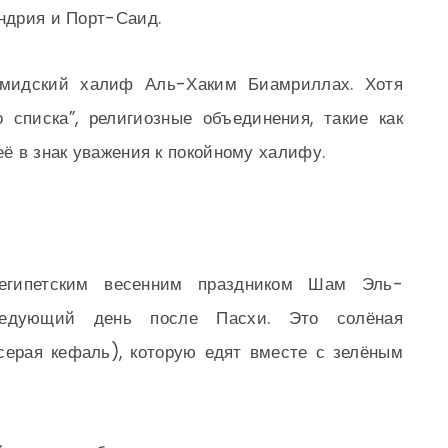
андрия и Порт-Саид.
имидский халиф Аль-Хаким Биамриллах. Хотя
 списка”, религиозные объединения, такие как
её в знак уважения к покойному халифу.
еегипетским весенним праздником Шам Эль-
едующий день после Пасхи. Это солёная
ерая кефаль), которую едят вместе с зелёным