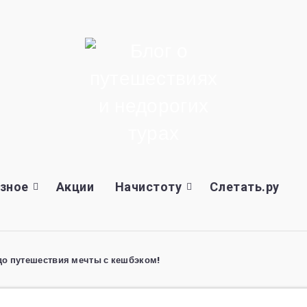
зное
Акции
Начистоту
Слетать.ру
 до путешествия мечты с кешбэком!