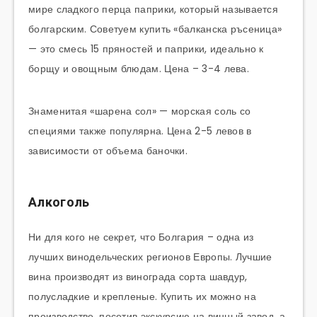
мире сладкого перца паприки, который называется
болгарским. Советуем купить «балканска ръсеница»
— это смесь 15 пряностей и паприки, идеально к
борщу и овощным блюдам. Цена – 3-4 лева.
Знаменитая «шарена сол» — морская соль со
специями также популярна. Цена 2-5 левов в
зависимости от объема баночки.
Алкоголь
Ни для кого не секрет, что Болгария – одна из
лучших винодельческих регионов Европы. Лучшие
вина производят из винограда сорта шавдур,
полусладкие и крепленые. Купить их можно на
производстве, посетив экскурсию на винный завод, а