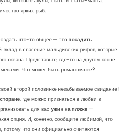
улы, китовые акулы, скаты и скаты-манта,
ичество ярких рыб.
создать что-то общее — это
посадить
ой вклад в спасение мальдивских рифов, которые
го океана. Представьте, где-то на другом конце
именами. Что может быть романтичнее?
своей второй половинке незабываемое свидание!
сторане
, где можно признаться в любви в
организовать для вас
ужин на пляже
—
акая опция. И, конечно, сообщите любимой, что
ты, потому что они официально считаются