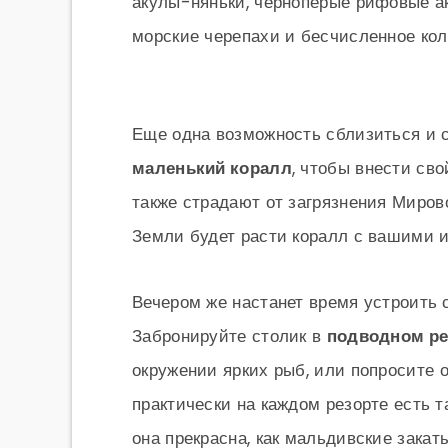
акулы-няньки, черноперые рифовые ак
морские черепахи и бесчисленное кол
Еще одна возможность сблизиться и 
маленький коралл
, чтобы внести св
также страдают от загрязнения Мирово
Земли будет расти коралл с вашими 
Вечером же настанет время устроить 
Забронируйте столик в
подводном ре
окружении ярких рыб, или попросите 
практически на каждом резорте есть т
она прекрасна, как мальдивские зака