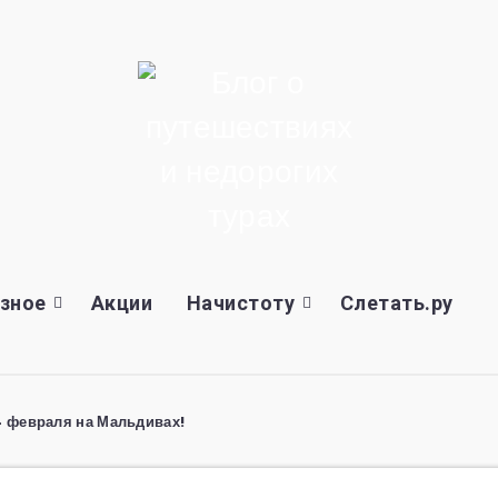
зное
Акции
Начистоту
Слетать.ру
4 февраля на Мальдивах!