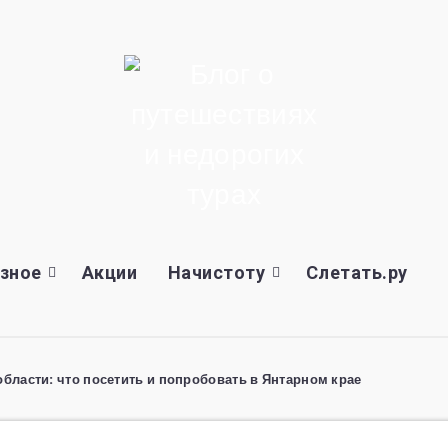
зное
Акции
Начистоту
Слетать.ру
бласти: что посетить и попробовать в Янтарном крае