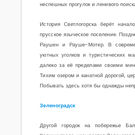
неспешных прогулок и ленивого поиск
История Светлогорска берёт начал
прусское языческое поселение. Позд
Раушен и Рауше-Мотер. В совреме
уютных уголков и туристических м
далеко за её пределами своими ми
Тихим озером и канатной дорогой, ц
Побывать здесь хотя бы однажды неп
Зеленоградск
Другой городок на побережье Ба