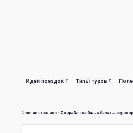
Идеи поездок
Типы туров
Поле
Главная страница
»
С корабля на бал, с бала в… аэропо