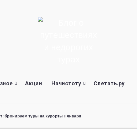
зное
Акции
Начистоту
Слетать.ру
рт: бронируем туры на курорты 1 января