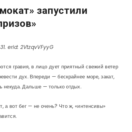
амокат» запустили
призов»
1. erid: 2VtzqvVFyyG
аются гравия, в лицо дует приятный свежий ветер
евести дух. Впереди — бескрайнее море, закат,
ь некуда. Дальше — только отдых.
, а вот бег — не очень? Что ж, «интенсивы»
авится.