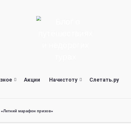
зное
Акции
Начистоту
Слетать.ру
и «Летний марафон призов»