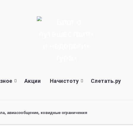
зное
Акции
Начистоту
Слетать.ру
ла, авиасообщение, ковидные ограничения