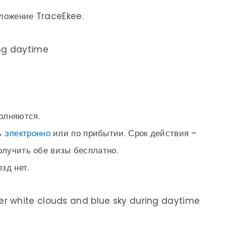
иложение TraceEkee.
олняются.
ь
электронно
или по прибытии. Срок действия –
олучить обе визы бесплатно.
зд нет.