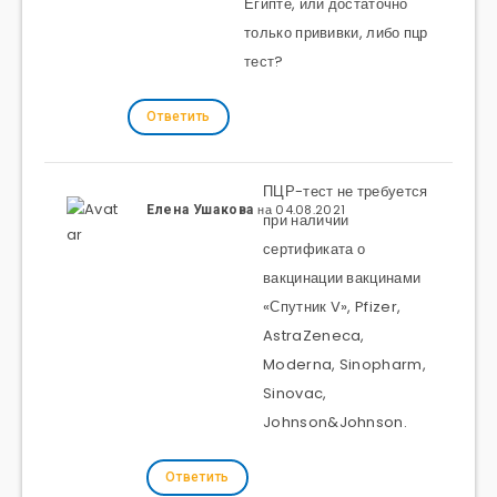
Египте, или достаточно
только прививки, либо пцр
тест?
Ответить
ПЦР-тест не требуется
на 04.08.2021
Елена Ушакова
при наличии
сертификата о
вакцинации вакцинами
«Спутник V», Pfizer,
AstraZeneca,
Moderna, Sinopharm,
Sinovac,
Johnson&Johnson.
Ответить