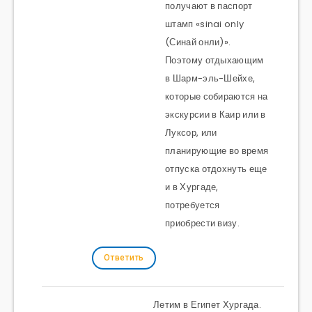
получают в паспорт
штамп «sinai only
(Синай онли)».
Поэтому отдыхающим
в Шарм-эль-Шейхе,
которые собираются на
экскурсии в Каир или в
Луксор, или
планирующие во время
отпуска отдохнуть еще
и в Хургаде,
потребуется
приобрести визу.
Ответить
Летим в Египет Хургада.