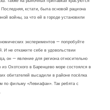
ш. Также на рыночных прилавках красуются
а. Последняя, кстати, была основой рациона
ной войны, за что ей в городе установили
ономических экспериментов — попробуйте
й. И не откажите себе в удовольствии
да, он — явление для региона относительно
в из Охотского в Баренцево море состоялся в
ких обитателей высадили в районе посёлка
м по фильму «Левиафан». Так ребята с
.