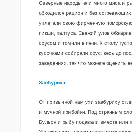
Северные народы ели много мяса и ры
обходился рацион и без согревающих 
уплетали свою фирменную поморскую 
пикши, палтуса. Свежий улов обжари
соусом и томили в печи. К столу густ
кусочками собирали соус: весь до по
заведениях, так что можете оценить её
Заебуриха
От привычной нам ухи заебуриху отл
и мучной прибойки. Под странным сло
Бульон и рыбу подавали вместе или п