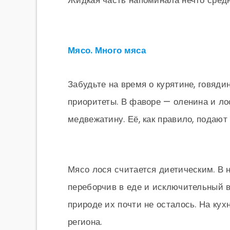
Жидкая часть напоминала нечто средн
Мясо. Много мяса
Забудьте на время о курятине, говяди
приоритеты. В фаворе — оленина и ло
медвежатину. Её, как правило, подают
Мясо лося считается диетическим. В 
переборчив в еде и исключительный ве
природе их почти не осталось. На ку
региона.