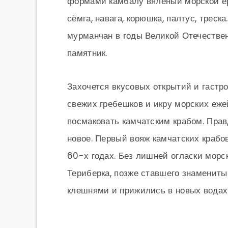
формами камбалу вяленый морской ёр
сёмга, навага, корюшка, палтус, треск
мурманчан в годы Великой Отечествен
памятник.
Захочется вкусовых открытий и гастр
свежих гребешков и икру морских еже
посмаковать камчатским крабом. Прав
новое. Первый вояж камчатских крабо
60-х годах. Без лишней огласки морс
Териберка, позже ставшего знамениты
клешнями и прижились в новых водах