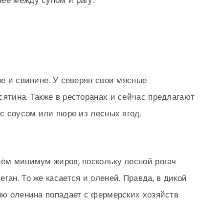
ее между супом и рагу.
не и свинине. У северян свои мясные
сятина. Также в ресторанах и сейчас предлагают
 с соусом или пюре из лесных ягод.
нём минимум жиров, поскольку лесной рогач
ган. То же касается и оленей. Правда, в дикой
хню оленина попадает с фермерских хозяйств