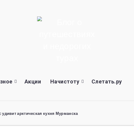
зное
Акции
Начистоту
Слетать.ру
с удивит арктическая кухня Мурманска