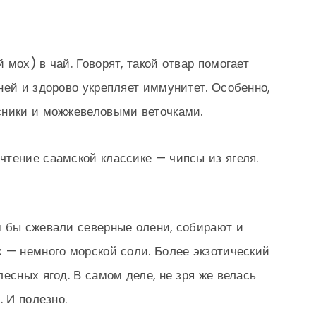
мох) в чай. Говорят, такой отвар помогает
ней и здорово укрепляет иммунитет. Особенно,
сники и можжевеловыми веточками.
тение саамской классике — чипсы из ягеля.
м бы сжевали северные олени, собирают и
 — немного морской соли. Более экзотический
есных ягод. В самом деле, не зря же велась
. И полезно.